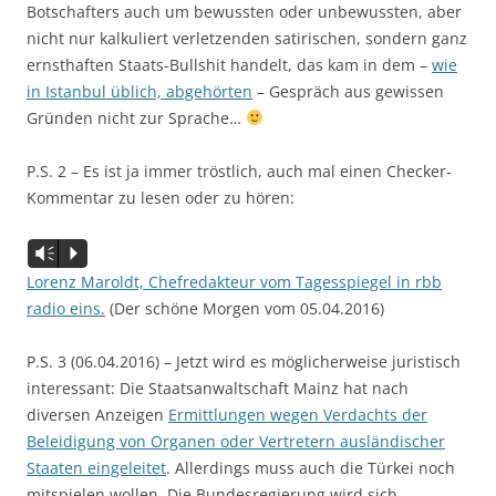
Botschafters auch um bewussten oder unbewussten, aber
nicht nur kalkuliert verletzenden satirischen, sondern ganz
ernsthaften Staats-Bullshit handelt, das kam in dem –
wie
in Istanbul üblich, abgehörten
– Gespräch aus gewissen
Gründen nicht zur Sprache…
P.S. 2 – Es ist ja immer tröstlich, auch mal einen Checker-
Kommentar zu lesen oder zu hören:
Audio-
Vm
P
Player
Lorenz Maroldt, Chefredakteur vom Tagesspiegel in rbb
radio eins.
(Der schöne Morgen vom 05.04.2016)
P.S. 3 (06.04.2016) – Jetzt wird es möglicherweise juristisch
interessant: Die Staatsanwaltschaft Mainz hat nach
diversen Anzeigen
Ermittlungen wegen Verdachts der
Beleidigung von Organen oder Vertretern ausländischer
Staaten eingeleitet
. Allerdings muss auch die Türkei noch
mitspielen wollen. Die Bundesregierung wird sich