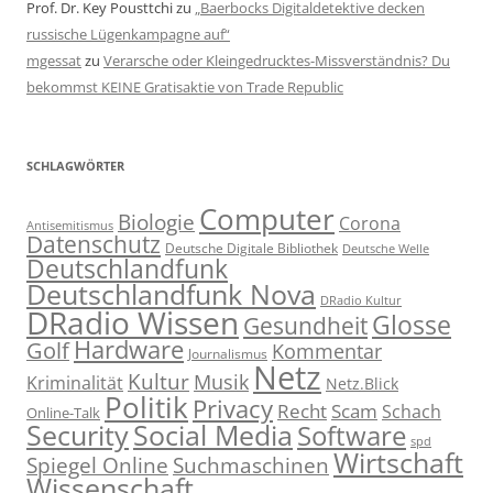
Prof. Dr. Key Pousttchi
zu
„Baerbocks Digitaldetektive decken
russische Lügenkampagne auf“
mgessat
zu
Verarsche oder Kleingedrucktes-Missverständnis? Du
bekommst KEINE Gratisaktie von Trade Republic
SCHLAGWÖRTER
Computer
Biologie
Corona
Antisemitismus
Datenschutz
Deutsche Digitale Bibliothek
Deutsche Welle
Deutschlandfunk
Deutschlandfunk Nova
DRadio Kultur
DRadio Wissen
Glosse
Gesundheit
Hardware
Golf
Kommentar
Journalismus
Netz
Kultur
Musik
Kriminalität
Netz.Blick
Politik
Privacy
Recht
Scam
Schach
Online-Talk
Social Media
Security
Software
spd
Wirtschaft
Spiegel Online
Suchmaschinen
Wissenschaft