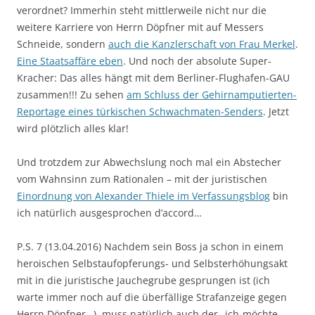
verordnet? Immerhin steht mittlerweile nicht nur die
weitere Karriere von Herrn Döpfner mit auf Messers
Schneide, sondern
auch die Kanzlerschaft von Frau Merkel
.
Eine Staatsaffäre eben
. Und noch der absolute Super-
Kracher: Das alles hängt mit dem Berliner-Flughafen-GAU
zusammen!!! Zu sehen
am Schluss der Gehirnamputierten-
Reportage eines türkischen Schwachmaten-Senders
. Jetzt
wird plötzlich alles klar!
Und trotzdem zur Abwechslung noch mal ein Abstecher
vom Wahnsinn zum Rationalen – mit der juristischen
Einordnung von Alexander Thiele im Verfassungsblog
bin
ich natürlich ausgesprochen d’ac­cord…
P.S. 7 (13.04.2016) Nachdem sein Boss ja schon in einem
heroischen Selbstaufopferungs- und Selbsterhöhungsakt
mit in die juristische Jauchegrube gesprungen ist (ich
warte immer noch auf die überfällige Strafanzeige gegen
Herrn Döpfner…), muss natürlich auch der „ich-möchte-