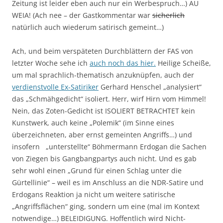
Zeitung ist leider eben auch nur ein Werbespruch…) AU
WEIA! (Ach nee – der Gastkommentar war
sicherlich
natürlich auch wiederum satirisch gemeint…)
Ach, und beim verspäteten Durchblättern der FAS von
letzter Woche sehe ich
auch noch das hier.
Heilige Scheiße,
um mal sprachlich-thematisch anzuknüpfen, auch der
verdienstvolle Ex-Satiriker
Gerhard Henschel „analysiert“
das „Schmähgedicht“ isoliert. Herr, wirf Hirn vom Himmel!
Nein, das Zoten-Gedicht ist ISOLIERT BETRACHTET kein
Kunstwerk, auch keine „Polemik“ (im Sinne eines
überzeichneten, aber ernst gemeinten Angriffs…) und
insofern „unterstellte“ Böhmermann Erdogan die Sachen
von Ziegen bis Gangbangpartys auch nicht. Und es gab
sehr wohl einen „Grund für einen Schlag unter die
Gürtellinie“ – weil es im Anschluss an die NDR-Satire und
Erdogans Reaktion ja nicht um weitere satirische
„Angriffsflächen“ ging, sondern um eine (mal im Kontext
notwendige…) BELEIDIGUNG. Hoffentlich wird Nicht-