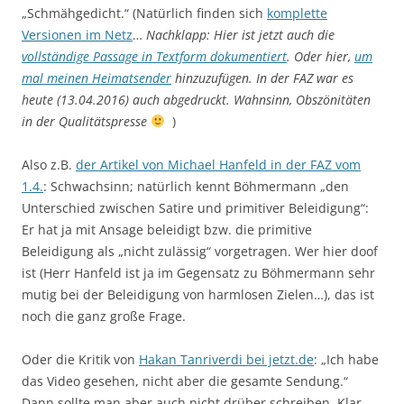
„Schmähgedicht.“ (Natürlich finden sich
komplette
Versionen im Netz
…
Nachklapp: Hier ist jetzt auch die
vollständige Passage in Textform dokumentiert
. Oder hier,
um
mal meinen Heimatsender
hinzuzufügen. In der FAZ war es
heute (13.04.2016) auch abgedruckt. Wahnsinn, Obszönitäten
in der Qualitätspresse
)
Also z.B.
der Artikel von Michael Hanfeld in der FAZ vom
1.4.
: Schwachsinn; natürlich kennt Böhmermann „den
Unterschied zwischen Satire und primitiver Beleidigung“:
Er hat ja mit Ansage beleidigt bzw. die primitive
Beleidigung als „nicht zulässig“ vorgetragen. Wer hier doof
ist (Herr Hanfeld ist ja im Gegensatz zu Böhmermann sehr
mutig bei der Beleidigung von harmlosen Zielen…), das ist
noch die ganz große Frage.
Oder die Kritik von
Hakan Tanriverdi bei jetzt.de
: „Ich habe
das Video gesehen, nicht aber die gesamte Sendung.“
Dann sollte man aber auch nicht drüber schreiben. Klar,