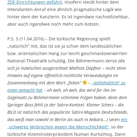
ZDF-Einrichtungen geführt
, insofern steckt hinter dem
Intendanten-Anruf eine ähnlich pragmatische Logik wie
hinter dem der Kanzlerin. Es ist irgendwie nachvollziehbar,
aber auch irgendwie noch mehr zum Kotzen.
P.S. 5 (11.04.2016) – Die türkische Regierung spielt
„natürlich“ mit, das ist sie ja schon dem landesüblichen
bzw. orientalischen Hang zur leicht geschmacksverwirrten
National-Theatralik schuldig. Die Böhmermann-Verse
(die
sich ja inzwischen ausgerechnet Mathias Döpfner – nicht ohne
Hinweis auf eigene öffentlich-rechtliche Verwundungen im
Zusammenhang mit dem Wort „ficken“
–
„vollinhaltlich“ zu
eigen gemacht hat
– oh weh, oh weh, das wird für ihn im
Gegensatz zu Böhmermann schlimme Folgen haben, denn dem
Springer-Boss fehlt ja der Satire-Kontext. Kleiner Scherz – die
BILD ist natürlich das populärste Satire-Magazin Deutschlands,
das weiß man sowohl in Berlin als auch in Ankara…)
seien
ein
„schweres Verbrechen gegen die Menschlichkeit“
, so der
türkische Vizeministerpräsident Numan Kurtulmuş. Dann