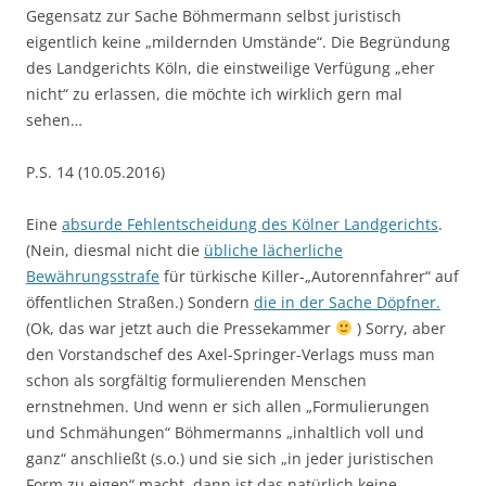
Gegensatz zur Sache Böhmermann selbst juristisch
eigentlich keine „mildernden Umstände“. Die Begründung
des Landgerichts Köln, die einstweilige Verfügung „eher
nicht“ zu erlassen, die möchte ich wirklich gern mal
sehen…
P.S. 14 (10.05.2016)
Eine
absurde Fehlentscheidung des Kölner Landgerichts
.
(Nein, diesmal nicht die
übliche lächerliche
Bewährungsstrafe
für türkische Killer-„Autorennfahrer“ auf
öffentlichen Straßen.) Sondern
die in der Sache Döpfner.
(Ok, das war jetzt auch die Pressekammer
) Sorry, aber
den Vorstandschef des Axel-Springer-Verlags muss man
schon als sorgfältig formulierenden Menschen
ernstnehmen. Und wenn er sich allen „Formulierungen
und Schmähungen“ Böhmermanns „inhaltlich voll und
ganz“ anschließt (s.o.) und sie sich „in jeder juristischen
Form zu eigen“ macht, dann ist das natürlich keine