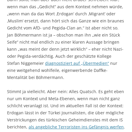
wenn man das „Gedicht“ aus dem Kontext nehmen würde,
„wenn man da das Wort ‚Erdogan‘ durch ‚Migrant‘ oder
‚Muslim‘ ersetzt, dann hört sich das Ganze wie ein braunes
Gedicht vom AfD- und Pegida-Clan an.“ Ist aber nicht so.
Jan Böhmermann ist ja – obschon man ihn „wie ein Stück
Seife“ nicht mal endlich zu einer klaren Aussage bringen
kann „was meint der denn jetzt wirklich“ – eher nicht Nazi-
oder Pegida-verdächtig. Auch der geschätzte Kollege
Stefan Niggemeier
diagnostiziert auf „Übermedien“
nur
eine weitgehend wohlfeile, eigenwerbende Daffke-
Mentalität bei Böhmermann.
Stimmt ja vielleicht. Aber nein: Alles Quatsch. Es geht eben
nur um Kontext und Meta-Ebenen, wenn man nicht ganz
schlicht veranlagt ist. Und im aktuellen Fall ist der Kontext:
Erdogan lässt in der Türkei Journalisten, die über mögliche
Verstrickungen des türkischen Geheimdienstes mit dem IS
berichten,
als angebliche Terroristen ins Gefängnis werfen
.