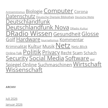
Computer
Biologie
Corona
Antisemitismus
Datenschutz
Deutsche Digitale Bibliothek
Deutsche Welle
Deutschlandfunk
Deutschlandfunk Nova
DRadio Kultur
DRadio Wissen
Glosse
Gesundheit
Hardware
Golf
Kommentar
Journalismus
Netz
Kultur
Musik
Kriminalität
Netz.Blick
Politik
Privacy
Recht
Scam
Schach
Online-Talk
Social Media
Security
Software
spd
Wirtschaft
Spiegel Online
Suchmaschinen
Wissenschaft
ARCHIV
Juli 2026
Januar 2026