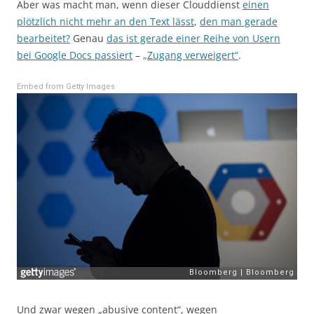
Aber was macht man, wenn dieser Clouddienst
einen
plötzlich nicht mehr an den Text lässt
,
den man gerade
bearbeitet?
Genau
das ist gerade einer Reihe von Usern
bei Google Docs passiert
–
„Zugang verweigert“
.
Embed from Getty Images
Und zwar wegen „abusive content“, wegen