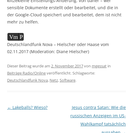
klitzekleine Einstellungs-Änderung. Von daher – wer
sensible Dokumente erstellt oder bearbeitet, und die in
der Google-Cloud speichert und bearbeitet, dem ist nicht
mehr zu helfen.
Audio-
Vm
P
Player
Deutschlandfunk Nova – Hielscher oder Haase vom
02.11.2017 (Moderation: Diane Hielscher)
Dieser Beitrag wurde am
2. November 2017
von
mgessat
in
Beiträge Radio/Online
veröffentlicht. Schlagworte:
Deutschlandfunk Nova
,
Netz
,
Software
.
Beitragsnavigation
←
Lakeballs? Wieso?
Jesus contra Satan: Wie die
russischen Anzeigen im US-
Wahlkampf tatsächlich
aussahen
→