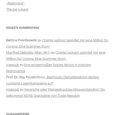
„Reasoning“
The pig is back
NEUESTE KOMMENTARE
Bettina Prentkowski
zu
Charles Jackson spendet mir eine Million für
Corona. Eine Scammer-Story
Manfred Siebolds (Alter: 90 J.)
zu
Charles Jackson spendet mir eine
Million für Corona. Eine Scammer-Story
mgessat
zu
Eine einigermaßen lustige Aktion in meinem
Wohnviertel
Prof. Dr. Key Pousttchi
zu
„Baerbocks Digitaldetektive decken
russische Lügenkampagne auf“
mgessat
zu
Verarsche oder Kleingedrucktes-Missverständnis? Du
bekommst KEINE Gratisaktie von Trade Republic
SCHLAGWÖRTER