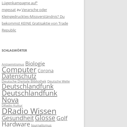
Lügenkampagne auf“
mgessat
zu
Verarsche oder
Kleingedrucktes-Missverständnis? Du
bekommst KEINE Gratisaktie von Trade
Republic
SCHLAGWÖRTER
Biologie
Antisemitismus
Computer
Corona
Datenschutz
Deutsche Digitale Bibliothek
Deutsche Welle
Deutschlandfunk
Deutschlandfunk
Nova
DRadio Kultur
DRadio Wissen
Glosse
Gesundheit
Golf
Hardware
Journalismus