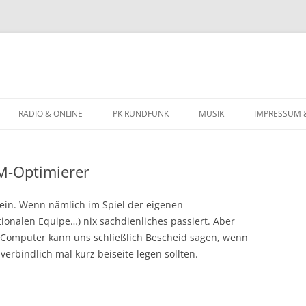
Zum
Inhalt
RADIO & ONLINE
PK RUNDFUNK
MUSIK
IMPRESSUM 
springen
BIOGRAFIE
M-Optimierer
KONZERTTERMINE
ein. Wenn nämlich im Spiel der eigenen
ionalen Equipe…) nix sachdienliches passiert. Aber
r Computer kann uns schließlich Bescheid sagen, wenn
verbindlich mal kurz beiseite legen sollten.
.