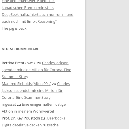
Eine bemerkenswerte Rede des
kanadischen Premierministers
DeepSeek halluziniert auch nur rum – und
auch noch mit Emo-„Reasoning“
The pig is back
NEUESTE KOMMENTARE
Bettina Prentkowski
zu
Charles Jackson
spendet mir eine Million für Corona. Eine
Scammer-Story
Manfred Siebolds (Alter: 90 J.)
zu
Charles
Jackson spendet mir eine Million für
Corona. Eine Scammer-Story
mgessat
zu
Eine einigermaßen lustige
Aktion in meinem Wohnviertel
Prof. Dr. Key Pousttchi
zu
„Baerbocks
Digitaldetektive decken russische