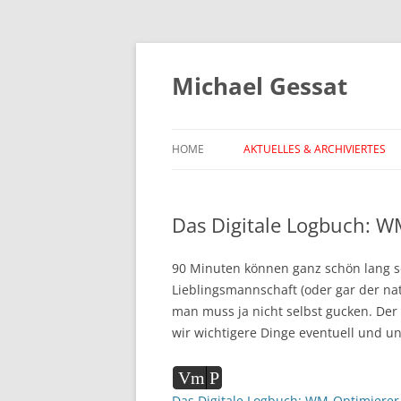
Michael Gessat
HOME
AKTUELLES & ARCHIVIERTES
Das Digitale Logbuch: W
90 Minuten können ganz schön lang s
Lieblingsmannschaft (oder gar der nat
man muss ja nicht selbst gucken. De
wir wichtigere Dinge eventuell und un
Audio-
Vm
P
Player
Das Digitale Logbuch: WM-Optimierer