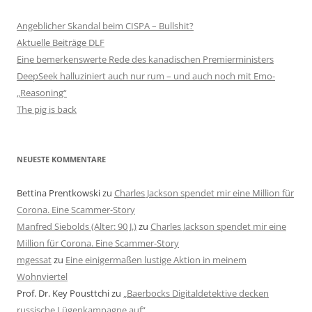
Angeblicher Skandal beim CISPA – Bullshit?
Aktuelle Beiträge DLF
Eine bemerkenswerte Rede des kanadischen Premierministers
DeepSeek halluziniert auch nur rum – und auch noch mit Emo-
„Reasoning“
The pig is back
NEUESTE KOMMENTARE
Bettina Prentkowski
zu
Charles Jackson spendet mir eine Million für
Corona. Eine Scammer-Story
Manfred Siebolds (Alter: 90 J.)
zu
Charles Jackson spendet mir eine
Million für Corona. Eine Scammer-Story
mgessat
zu
Eine einigermaßen lustige Aktion in meinem
Wohnviertel
Prof. Dr. Key Pousttchi
zu
„Baerbocks Digitaldetektive decken
russische Lügenkampagne auf“