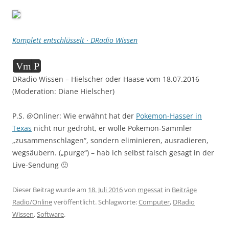
Komplett entschlüsselt · DRadio Wissen
Audio-
Vm
P
Player
DRadio Wissen – Hielscher oder Haase vom 18.07.2016
(Moderation: Diane Hielscher)
P.S. @Onliner: Wie erwähnt hat der
Pokemon-Hasser in
Texas
nicht nur gedroht, er wolle Pokemon-Sammler
„zusammenschlagen“, sondern eliminieren, ausradieren,
wegsäubern. („purge“) – hab ich selbst falsch gesagt in der
Live-Sendung 🙂
Dieser Beitrag wurde am
18. Juli 2016
von
mgessat
in
Beiträge
Radio/Online
veröffentlicht. Schlagworte:
Computer
,
DRadio
Wissen
,
Software
.