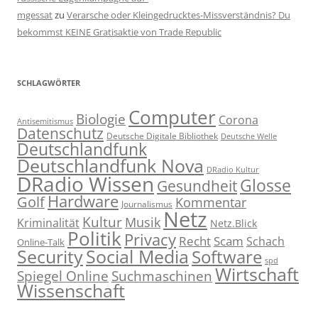
mgessat
zu
Verarsche oder Kleingedrucktes-Missverständnis? Du
bekommst KEINE Gratisaktie von Trade Republic
SCHLAGWÖRTER
Computer
Biologie
Corona
Antisemitismus
Datenschutz
Deutsche Digitale Bibliothek
Deutsche Welle
Deutschlandfunk
Deutschlandfunk Nova
DRadio Kultur
DRadio Wissen
Glosse
Gesundheit
Hardware
Golf
Kommentar
Journalismus
Netz
Kultur
Musik
Kriminalität
Netz.Blick
Politik
Privacy
Recht
Scam
Schach
Online-Talk
Social Media
Security
Software
spd
Wirtschaft
Spiegel Online
Suchmaschinen
Wissenschaft