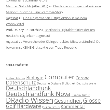
Corona. Eine Scammer-Story
Manfred Siebolds (Alter: 90 J.)
zu
Charles Jackson spendet mir eine
Million für Corona. Eine Scammer-Story
mgessat
zu
Eine einigermaßen lustige Aktion in meinem
Wohnviertel
Prof. Dr. Key Pousttchi
zu
„Baerbocks Digitaldetektive decken
russische Lügenkampagne auf“
mgessat
zu
Verarsche oder Kleingedrucktes-Missverständnis? Du
bekommst KEINE Gratisaktie von Trade Republic
SCHLAGWÖRTER
Computer
Biologie
Corona
Antisemitismus
Datenschutz
Deutsche Digitale Bibliothek
Deutsche Welle
Deutschlandfunk
Deutschlandfunk Nova
DRadio Kultur
DRadio Wissen
Glosse
Gesundheit
Hardware
Golf
Kommentar
Journalismus