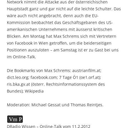
Network nimmt die Attacke aus der österreichischen
Hauptstadt ganz und gar nicht auf die leichte Schulter. Das
wäre auch nicht angebracht, denn auch die EU-
Kommission beobachtet das Geschäftsgebaren des US-
amerikanischen Unternehmens mit äusserst kritischen
Blicken. Am Montag hat Max Schrems sich mit Vertretern
von Facebook in Wien getroffen, um die beiderseitigen
Positionen auszuloten – am Samstag ist er zu Gast bei uns
im Online-Talk.
Die Bookmarks von Max Schrems: austrianfilm.at;
dict.leo.org; facebook.com; 7 Tage Ö1 (oe1.orf.at);
ris.bka.gv.at (österr. Rechtsinformationssystem des
Bundes); Wikipedia
Moderation: Michael Gessat und Thomas Reintjes.
Audio-
Vm
P
Player
DRadio Wissen – Online-Talk vom 11.2.2012