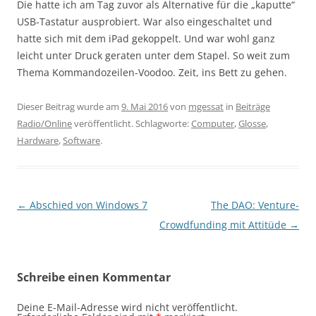
Die hatte ich am Tag zuvor als Alternative für die „kaputte“
USB-Tastatur ausprobiert. War also eingeschaltet und
hatte sich mit dem iPad gekoppelt. Und war wohl ganz
leicht unter Druck geraten unter dem Stapel. So weit zum
Thema Kommandozeilen-Voodoo. Zeit, ins Bett zu gehen.
Dieser Beitrag wurde am
9. Mai 2016
von
mgessat
in
Beiträge
Radio/Online
veröffentlicht. Schlagworte:
Computer
,
Glosse
,
Hardware
,
Software
.
Beitragsnavigation
←
Abschied von Windows 7
The DAO: Venture-
Crowdfunding mit Attitüde
→
Schreibe einen Kommentar
Deine E-Mail-Adresse wird nicht veröffentlicht.