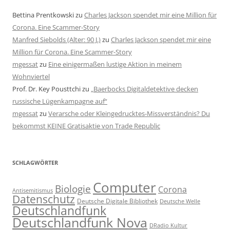
Bettina Prentkowski
zu
Charles Jackson spendet mir eine Million für
Corona. Eine Scammer-Story
Manfred Siebolds (Alter: 90 J.)
zu
Charles Jackson spendet mir eine
Million für Corona. Eine Scammer-Story
mgessat
zu
Eine einigermaßen lustige Aktion in meinem
Wohnviertel
Prof. Dr. Key Pousttchi
zu
„Baerbocks Digitaldetektive decken
russische Lügenkampagne auf“
mgessat
zu
Verarsche oder Kleingedrucktes-Missverständnis? Du
bekommst KEINE Gratisaktie von Trade Republic
SCHLAGWÖRTER
Computer
Biologie
Corona
Antisemitismus
Datenschutz
Deutsche Digitale Bibliothek
Deutsche Welle
Deutschlandfunk
Deutschlandfunk Nova
DRadio Kultur