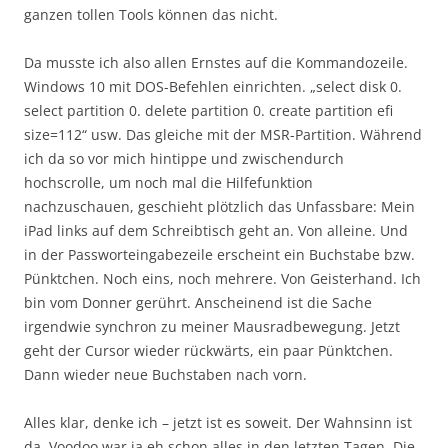
ganzen tollen Tools können das nicht.
Da musste ich also allen Ernstes auf die Kommandozeile.
Windows 10 mit DOS-Befehlen einrichten. „select disk 0.
select partition 0. delete partition 0. create partition efi
size=112“ usw. Das gleiche mit der MSR-Partition. Während
ich da so vor mich hintippe und zwischendurch
hochscrolle, um noch mal die Hilfefunktion
nachzuschauen, geschieht plötzlich das Unfassbare: Mein
iPad links auf dem Schreibtisch geht an. Von alleine. Und
in der Passworteingabezeile erscheint ein Buchstabe bzw.
Pünktchen. Noch eins, noch mehrere. Von Geisterhand. Ich
bin vom Donner gerührt. Anscheinend ist die Sache
irgendwie synchron zu meiner Mausradbewegung. Jetzt
geht der Cursor wieder rückwärts, ein paar Pünktchen.
Dann wieder neue Buchstaben nach vorn.
Alles klar, denke ich – jetzt ist es soweit. Der Wahnsinn ist
da, Voodoo war ja eh schon alles in den letzten Tagen. Die