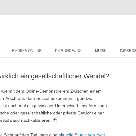
Zum
Inhalt
RADIO & ONLINE
PK RUNDFUNK
MUSIK
IMPRES
springen
BIOGRAFIE
irklich ein gesellschaftlicher Wandel?
KONZERTTERMINE
ch wie mit dem Online-Demonstrieren: Zwischen einem
den-Arsch-aus-dem-Sessel-bekommen, irgendwo
 ist noch mal ein gewaltiger Unterschied. Insofern kann
sche oder gesellschaftliche oder private Gewicht einer
 Aufwand nachkalibrieren. 🙂
e Sicht auf den Tod, sagt eine
aktuelle Studie von zwei