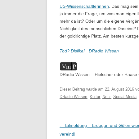
US-Wissenschaftlerinnen
. Das mag sein
ja immer die Frage, um was man eigentl
mehr da ist? Oder um die eigene Vergän
Nichtigkeit des menschlichen Daseins? 
der goldrichtige Platz. Am besten kurzge
Tod? Dislike! · DRadio Wissen
Audio-
Vm
P
Player
DRadio Wissen – Hielscher oder Haase 
Dieser Beitrag wurde am
22. August 2016
v
DRadio Wissen
,
Kultur
,
Netz
,
Social Media
.
Beitragsnavigation
←
Eilmeldung – Erdogan und Gülen wie
vereint!!!