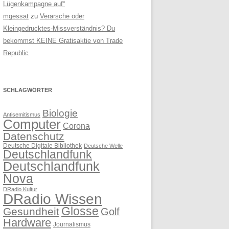
Lügenkampagne auf“
mgessat
zu
Verarsche oder
Kleingedrucktes-Missverständnis? Du
bekommst KEINE Gratisaktie von Trade
Republic
SCHLAGWÖRTER
Biologie
Antisemitismus
Computer
Corona
Datenschutz
Deutsche Digitale Bibliothek
Deutsche Welle
Deutschlandfunk
Deutschlandfunk
Nova
DRadio Kultur
DRadio Wissen
Glosse
Gesundheit
Golf
Hardware
Journalismus