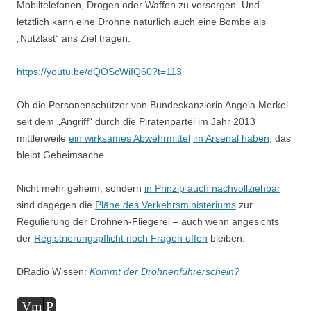
Mobiltelefonen, Drogen oder Waffen zu versorgen. Und
letztlich kann eine Drohne natürlich auch eine Bombe als
„Nutzlast“ ans Ziel tragen.
https://youtu.be/dQOScWiIQ60?t=113
Ob die Personenschützer von Bundeskanzlerin Angela Merkel
seit dem „Angriff“ durch die Piratenpartei im Jahr 2013
mittlerweile
ein wirksames Abwehrmittel
im Arsenal haben
, das
bleibt Geheimsache.
Nicht mehr geheim, sondern
in Prinzip auch nachvollziehbar
sind dagegen die
Pläne des Verkehrsministeriums
zur
Regulierung der Drohnen-Fliegerei – auch wenn angesichts
der
Registrierungspflicht noch Fragen offen
bleiben.
DRadio Wissen:
Kommt der Drohnenführerschein?
Audio-
Vm
P