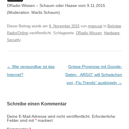
Player
DRadio Wissen – Schaum oder Haase vom 9.11.2015
(Moderation: Marlis Schaum)
Dieser Beitrag wurde am
9. November 2015
von
mgessat
in
Beiträge
Radio/Online
veröffentlicht. Schlagworte:
DRadio Wissen
,
Hardware
,
Security
.
Beitragsnavigation
←
Wie verwundbar ist das
Grippe-Prognose mit Google-
Internet?
Daten: „ARGO“ will Schwächen
von „Flu Trends“ ausbügeln
→
Schreibe einen Kommentar
Deine E-Mail-Adresse wird nicht veröffentlicht.
Erforderliche
Felder sind mit
*
markiert
Kommentar
*