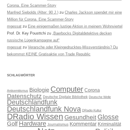
Corona. Eine Scammer-Story
Manfred Siebolds (Alter: 90 J.)
zu
Charles Jackson spendet mir eine
Million für Corona. Eine Scammer-Story
mgessat
zu
Eine einigermaßen lustige Aktion in meinem Wohnviertel
Prof. Dr. Key Pousttchi
zu
„Baerbocks Digitaldetektive decken
russische Lügenkampagne auf“
mgessat
zu
Verarsche oder Kleingedrucktes-Missverständnis? Du
bekommst KEINE Gratisaktie von Trade Republic
SCHLAGWÖRTER
Computer
Biologie
Corona
Antisemitismus
Datenschutz
Deutsche Digitale Bibliothek
Deutsche Welle
Deutschlandfunk
Deutschlandfunk Nova
DRadio Kultur
DRadio Wissen
Glosse
Gesundheit
Hardware
Golf
Kommentar
Kriminalität
Journalismus