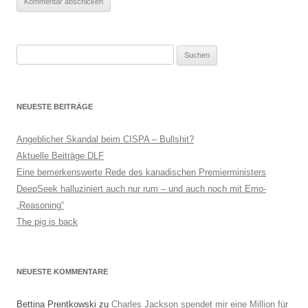
Suchen
nach:
NEUESTE BEITRÄGE
Angeblicher Skandal beim CISPA – Bullshit?
Aktuelle Beiträge DLF
Eine bemerkenswerte Rede des kanadischen Premierministers
DeepSeek halluziniert auch nur rum – und auch noch mit Emo-
„Reasoning“
The pig is back
NEUESTE KOMMENTARE
Bettina Prentkowski
zu
Charles Jackson spendet mir eine Million für