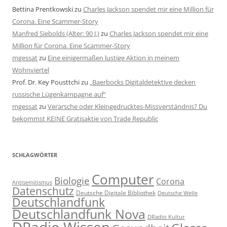
Bettina Prentkowski
zu
Charles Jackson spendet mir eine Million für
Corona. Eine Scammer-Story
Manfred Siebolds (Alter: 90 J.)
zu
Charles Jackson spendet mir eine
Million für Corona. Eine Scammer-Story
mgessat
zu
Eine einigermaßen lustige Aktion in meinem
Wohnviertel
Prof. Dr. Key Pousttchi
zu
„Baerbocks Digitaldetektive decken
russische Lügenkampagne auf“
mgessat
zu
Verarsche oder Kleingedrucktes-Missverständnis? Du
bekommst KEINE Gratisaktie von Trade Republic
SCHLAGWÖRTER
Computer
Biologie
Corona
Antisemitismus
Datenschutz
Deutsche Digitale Bibliothek
Deutsche Welle
Deutschlandfunk
Deutschlandfunk Nova
DRadio Kultur
DRadio Wissen