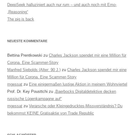
DeepSeek halluziniert auch nur rum – und auch noch mit Emo-
„Reasoning“
The pig is back
NEUESTE KOMMENTARE
Bettina Prentkowski
zu
Charles Jackson spendet mir eine Million für
Corona. Eine Scammer-Story
Manfred Siebolds (Alter: 90 J.)
zu
Charles Jackson spendet mir eine
Million für Corona. Eine Scammer-Story
mgessat
zu
Eine einigermaßen lustige Aktion in meinem Wohnviertel
Prof. Dr. Key Pousttchi
zu
„Baerbocks Digitaldetektive decken
russische Lügenkampagne auf“
mgessat
zu
Verarsche oder Kleingedrucktes-Missverständnis? Du
bekommst KEINE Gratisaktie von Trade Republic
SCHLAGWÖRTER