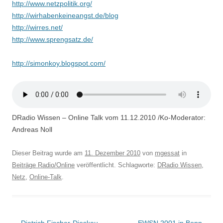
http://www.netzpolitik.org/
http://wirhabenkeineangst.de/blog
http://wirres.net/
http://www.sprengsatz.de/
http://simonkoy.blogspot.com/
DRadio Wissen – Online Talk vom 11.12.2010 /Ko-Moderator:
Andreas Noll
Dieser Beitrag wurde am
11. Dezember 2010
von
mgessat
in
Beiträge Radio/Online
veröffentlicht. Schlagworte:
DRadio Wissen
,
Netz
,
Online-Talk
.
Beitragsnavigation
←
Dietrich Fischer-Dieskau
EWSN 2001 in Bonn
→