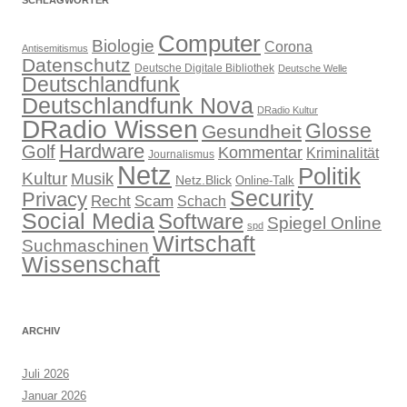
Computer
Biologie
Corona
Antisemitismus
Datenschutz
Deutsche Digitale Bibliothek
Deutsche Welle
Deutschlandfunk
Deutschlandfunk Nova
DRadio Kultur
DRadio Wissen
Glosse
Gesundheit
Hardware
Golf
Kommentar
Kriminalität
Journalismus
Netz
Politik
Kultur
Musik
Netz.Blick
Online-Talk
Security
Privacy
Recht
Scam
Schach
Social Media
Software
Spiegel Online
spd
Wirtschaft
Suchmaschinen
Wissenschaft
ARCHIV
Juli 2026
Januar 2026