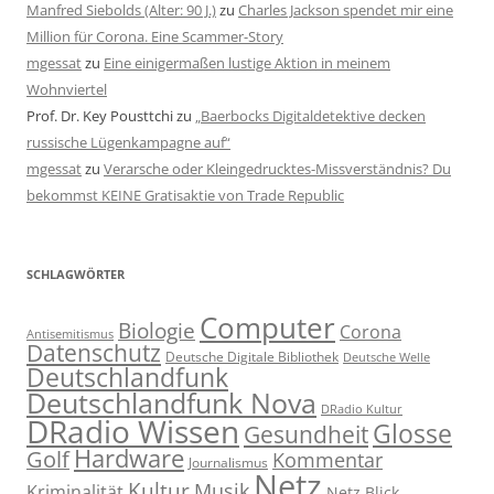
Manfred Siebolds (Alter: 90 J.)
zu
Charles Jackson spendet mir eine
Million für Corona. Eine Scammer-Story
mgessat
zu
Eine einigermaßen lustige Aktion in meinem
Wohnviertel
Prof. Dr. Key Pousttchi
zu
„Baerbocks Digitaldetektive decken
russische Lügenkampagne auf“
mgessat
zu
Verarsche oder Kleingedrucktes-Missverständnis? Du
bekommst KEINE Gratisaktie von Trade Republic
SCHLAGWÖRTER
Computer
Biologie
Corona
Antisemitismus
Datenschutz
Deutsche Digitale Bibliothek
Deutsche Welle
Deutschlandfunk
Deutschlandfunk Nova
DRadio Kultur
DRadio Wissen
Glosse
Gesundheit
Hardware
Golf
Kommentar
Journalismus
Netz
Kultur
Musik
Kriminalität
Netz.Blick