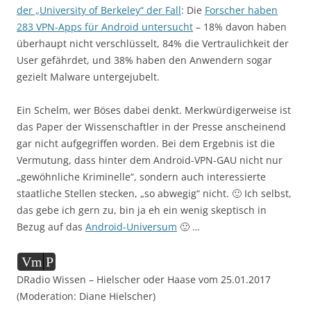
der „University of Berkeley“ der Fall
: Die
Forscher haben
283 VPN-Apps für Android untersucht
– 18% davon haben
überhaupt nicht verschlüsselt, 84% die Vertraulichkeit der
User gefährdet, und 38% haben den Anwendern sogar
gezielt Malware untergejubelt.
Ein Schelm, wer Böses dabei denkt. Merkwürdigerweise ist
das Paper der Wissenschaftler in der Presse anscheinend
gar nicht aufgegriffen worden. Bei dem Ergebnis ist die
Vermutung, dass hinter dem Android-VPN-GAU nicht nur
„gewöhnliche Kriminelle“, sondern auch interessierte
staatliche Stellen stecken, „so abwegig“ nicht. 🙂 Ich selbst,
das gebe ich gern zu, bin ja eh ein wenig skeptisch in
Bezug auf das
Android-Universum
🙂 …
Audio-
Vm
P
Player
DRadio Wissen – Hielscher oder Haase vom 25.01.2017
(Moderation: Diane Hielscher)